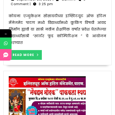
मॅनेजमेंट
20,
Comment
|
3:25 pm
2023
पाटण
मध्ये
कोयना एज्युकेशन सोसायटीच्या इन्स्टिटयूट ऑफ हॉटेल
फूड
मॅनेजमेंट पाटण मध्ये विद्यार्थ्यांमध्ये कूकिंग विषयी आवड
कॉम्पिटि
निर्माण ह्यावी या साठी नवीन शैक्षणिक वर्षात प्रवेश घेतलेल्या
←
चे
विद्यार्थ्यांसाठी “स्टार्टर फूड कॉम्पिटिशन ” चे आयोजन
आयोजन
करण्यात
READ
READ MORE
MORE