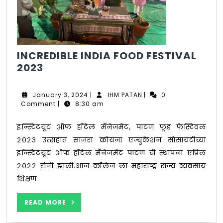
INCREDIBLE INDIA FOOD FESTIVAL
INCREDIBLE
2023
INDIA
FOOD
January
IHM
January 3, 2024
|
IHM PATAN
|
0
FESTIVAL
3,
PATAN
Comment
|
8:30 am
2023
2024
इन्स्टिटयूट ऑफ हॉटेल मॅनेजमेंट, पाटण फूड फेस्टिवल
२०२३ उत्सहात साजरा कोयना एज्युकेशन सोसायटीच्या
इन्स्टिटयूट ऑफ हॉटेल मॅनेजमेंट पाटण ची स्थापना एप्रिल
२०२२ रोजी झाली.आज कॉलेज ला महाराष्ट्र राज्य व्यवसाय
शिक्षण
READ
READ MORE
MORE