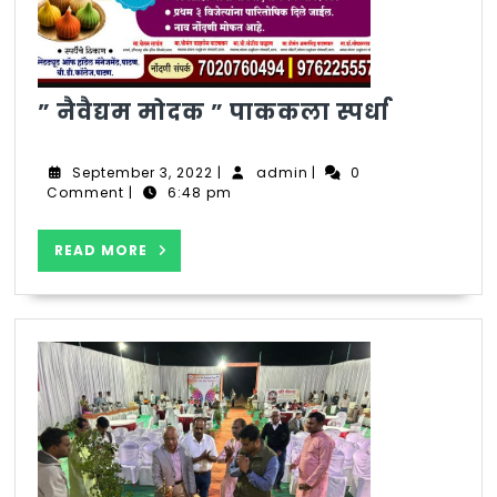
”
” नैवैद्यम मोदक ” पाककला स्पर्धा
नैवैद्यम
मोदक
September
admin
September 3, 2022
|
admin
|
0
”
3,
Comment
|
6:48 pm
2022
पाककला
स्पर्धा
READ
READ MORE
MORE