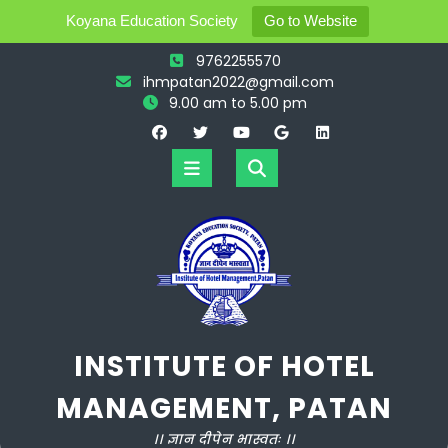
Koyana Education Society
Go to Website
Skip
9762255570
to
ihmpatan2022@gmail.com
content
9.00 am to 5.00 pm
Open
Button
INSTITUTE OF HOTEL
MANAGEMENT, PATAN
।। ज्ञान दीपेन भास्वतः ।।