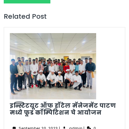
Related Post
इन्स्टिटयूट ऑफ हॉटेल मॅनेजमेंट पाटण
इन्स्टिटयू
मध्ये फूड कॉम्पिटिशन चे आयोजन
ऑफ
हॉटेल
September
admin
September 20, 2023
|
admin
|
0