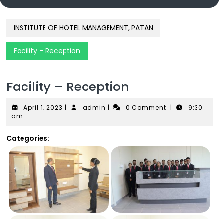
INSTITUTE OF HOTEL MANAGEMENT, PATAN
Facility – Reception
Facility – Reception
April
admin
April 1, 2023
|
admin
|
0 Comment
|
9:30
1,
am
2023
Categories: