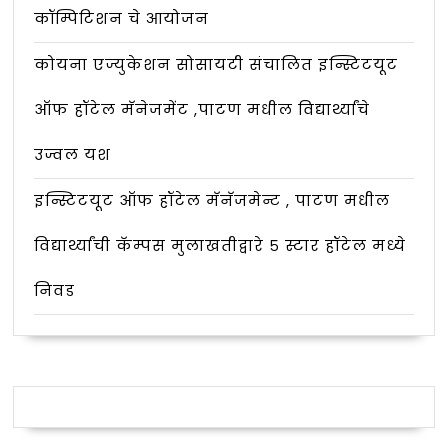
कॉम्पिटिशन चे आयोजन
कोयना एज्युकेशन सोसायटी संचालित इन्स्टिटयूट
ऑफ हॉटेल मॅनेजमेंट ,पाटण मधील विद्यार्थ्यांचे
उज्वल यश
इन्स्टिटयूट ऑफ हॉटेल मॅनॅजमेन्ट , पाटण मधील
विद्यार्थ्यांची कॅम्पस मुलाखतीद्वारे ५ स्टार हॉटेल मध्ये
निवड