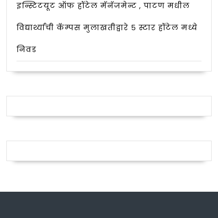
इन्स्टिटयूट ऑफ हॉटेल मॅनॅजमेन्ट , पाटण मधील
विद्यार्थ्यांची कॅम्पस मुलाखतीद्वारे ५ स्टार हॉटेल मध्ये
निवड