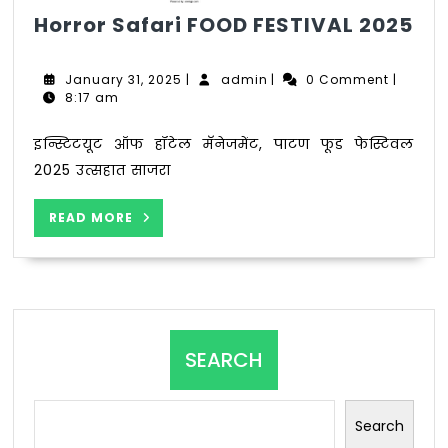
Ho
Horror Safari FOOD FESTIVAL 2025
Saf
FO
January
admin
January 31, 2025
|
admin
|
0 Comment
|
FE
31,
8:17 am
2025
20
इन्स्टिटयूट ऑफ हॉटेल मॅनेजमेंट, पाटण फूड फेस्टिवल
2025 उत्सहात साजरा
READ
READ MORE
MORE
SEARCH
Search