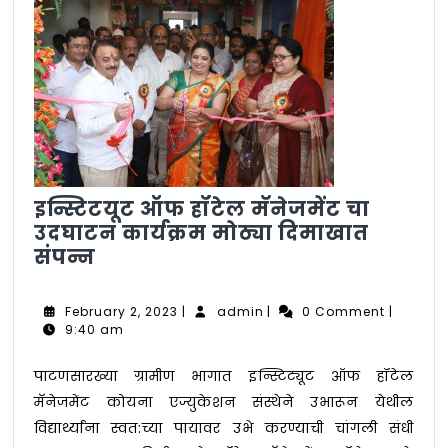
इन्स्टिटयूट ऑफ हॉटेल मॅनेजमेंट चा
उदघाटन कार्यक्रम मोठ्या दिमाखात
इन्स्टिटयूट
संपन्न
ऑफ
हॉटेल
February
admin
February 2, 2023
|
admin
|
0 Comment
|
मॅनेजमेंट
2,
9:40 am
चा
2023
उदघाटन
पाटणसारख्या ग्रामीण भागात इन्स्टिट्यूट ऑफ हॉटेल
कार्यक्रम
मॅनेजमेंट कोयना एज्युकेशन संस्थेने उभारून येथील
मोठ्या
विद्यार्थ्यांना स्वत:च्या पायावर उभे करण्याची चांगली संधी
दिमाखात