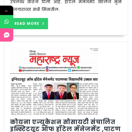
उपलब्ध करून दिली आहे. हॉटेल मॅनेजमेंट कॉलेज मुळे
संपन्न
रोजगाराच्या संधी मिळतील.
←
READ
READ MORE
MORE
कोयना एज्युकेशन सोसायटी संचालित
इन्स्टिटयूट ऑफ हॉटेल मॅनेजमेंट ,पाटण