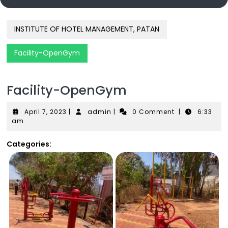
INSTITUTE OF HOTEL MANAGEMENT, PATAN
Facility-OpenGym
Facility-OpenGym
April
admin
April 7, 2023
|
admin
|
0 Comment
|
6:33
7,
am
2023
Categories: