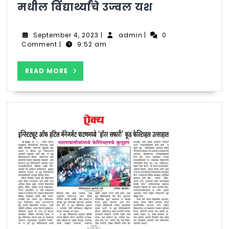
कोयना
मधील विद्यार्थ्यांचे उज्वल यश
एज्युकेशन
सोसायटी
September
admin
September 4, 2023
|
admin
|
0
संचालित
4,
Comment
|
9:52 am
2023
इन्स्टिटयूट
ऑफ
READ
READ MORE
हॉटेल
MORE
मॅनेजमेंट
,पाटण
मधील
विद्यार्थ्यांचे
उज्वल
यश