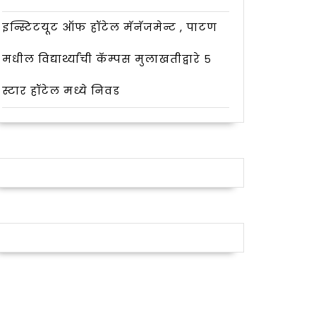
इन्स्टिटयूट ऑफ हॉटेल मॅनॅजमेन्ट , पाटण
मधील विद्यार्थ्यांची कॅम्पस मुलाखतीद्वारे ५
स्टार हॉटेल मध्ये निवड