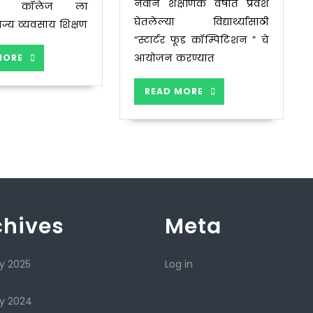
नवीन शैक्षणिक वर्षात प्रवेश
आज कॉलेज ला
घेतलेल्या विद्यार्थ्यांसाठी
 राज्य व्यवसाय शिक्षण
“स्टार्टर फूड कॉम्पिटिशन ” चे
READ
आयोजन करण्यात
MORE
MORE
READ
READ MORE
MORE
chives
Meta
y 2025
Log in
y 2024