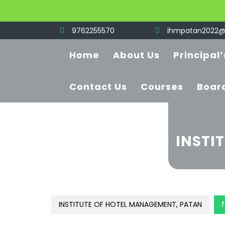
Skip
9762255570
ihmpatan2022@
to
content
Home
About Us
Principal
Contact Us
Courses
Board
INSTI
INSTITUTE OF HOTEL MANAGEMENT, PATAN
f