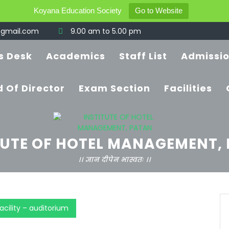
Koyana Education Society
Go to Website
gmail.com
9.00 am to 5.00 pm
’s Desk
Academics
Staff List
Admissi
 Of Director
Exam Section
Facilities
TUTE OF HOTEL MANAGEMENT,
।। ज्ञान दीपेन भास्वतः ।।
acility – auditorium