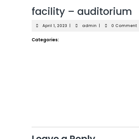
facility – auditorium
April
admin
April 1, 2023
|
admin
|
0 Comment
1,
2023
Categories: