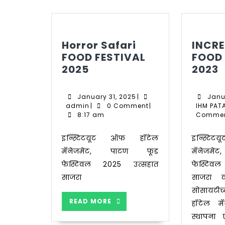
Horror Safari
INCRE
FOOD FESTIVAL
FOOD 
Horror
I
2025
2023
Safari
I
FOOD
January
January 31, 2025
|
Janu
FESTIVAL
F
admin
31,
admin
|
0 Comment
|
IHM PAT
2025
2025
2
8:17 am
Comme
इन्स्टिटयूट ऑफ हॉटेल
इन्स्टिटयूट ऑफ हॉटेल
मॅनेजमेंट, पाटण फूड
मॅनेजम
फेस्टिवल 2025 उत्सहात
फेस्टिव
साजरा
साजरा क
सोसायटीच
READ
READ MORE
हॉटेल म
MORE
स्थापना 