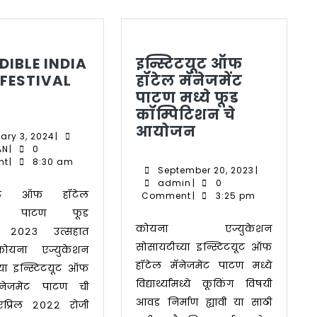
DIBLE INDIA
इन्स्टिटयूट ऑफ
FESTIVAL
हॉटेल मॅनेजमेंट
NCREDIBLE
पाटण मध्ये फूड
NDIA
कॉम्पिटिशन चे
FOOD
इन्स्टिटयूट
आयोजन
January
ary 3, 2024
|
ESTIVAL
ऑफ
IHM
3,
AN
|
0
023
PATAN
2024
हॉटेल
nt
|
8:30 am
September
September 20, 2023
|
मॅनेजमेंट
admin
20,
admin
|
0
पाटण
2023
Comment
|
3:25 pm
ेंट, पाटण फूड
मध्ये
कोयना एज्युकेशन
फूड
ल २०२३ उत्सहात
सोसायटीच्या इन्स्टिटयूट ऑफ
कॉम्पिटिशन
ोयना एज्युकेशन
चे
हॉटेल मॅनेजमेंट पाटण मध्ये
्या इन्स्टिटयूट ऑफ
आयोजन
विद्यार्थ्यांमध्ये कूकिंग विषयी
ॅनेजमेंट पाटण ची
आवड निर्माण ह्यावी या साठी
एप्रिल २०२२ रोजी